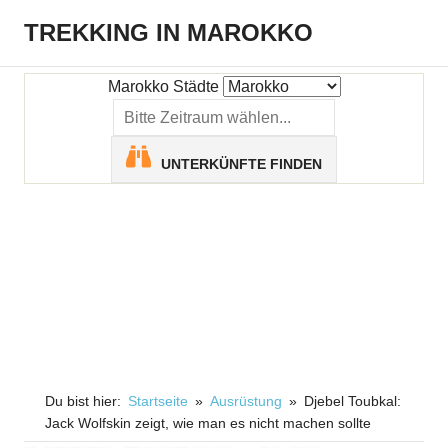
Zum
TREKKING IN MAROKKO
Inhalt
Menü
springen
Größtes
deutschsprachiges
Marokko Städte
Reiseblog
mit
Tipps
UNTERKÜNFTE FINDEN
für
den
gelungenen
Marokkourlaub.
Du bist hier:
Startseite
Ausrüstung
Djebel Toubkal:
Jack Wolfskin zeigt, wie man es nicht machen sollte