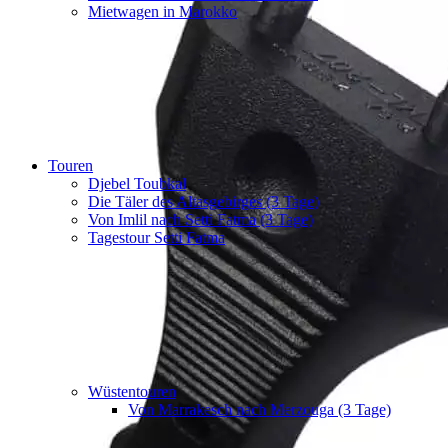
Mietwagen in Marokko
Touren
Djebel Toubkal
Die Täler des Altasgebirges (3 Tage)
Von Imlil nach Setti Fatma (3 Tage)
Tagestour Setti Fatma
Wüstentouren
Von Marrakesch nach Merzouga (3 Tage)