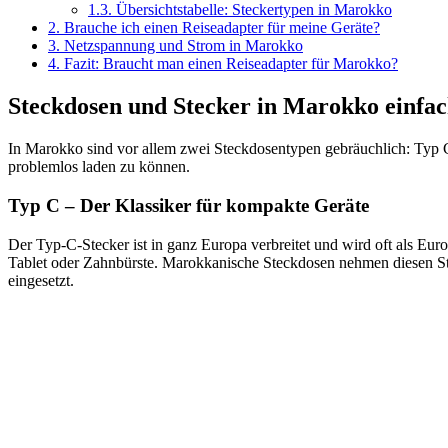
1.3.
Übersichtstabelle: Steckertypen in Marokko
2.
Brauche ich einen Reiseadapter für meine Geräte?
3.
Netzspannung und Strom in Marokko
4.
Fazit: Braucht man einen Reiseadapter für Marokko?
Steckdosen und Stecker in Marokko einfac
In Marokko sind vor allem zwei Steckdosentypen gebräuchlich: Typ C 
problemlos laden zu können.
Typ C – Der Klassiker für kompakte Geräte
Der Typ-C-Stecker ist in ganz Europa verbreitet und wird oft als Euro
Tablet oder Zahnbürste. Marokkanische Steckdosen nehmen diesen St
eingesetzt.