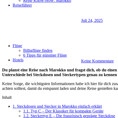
Reise Know-How: Marokko
Reiseführer
Juli 24, 2025
Flüge
Billigflüge finden
6 Tipps für günstige Flüge
Hotels
Keine Kommentare
Du planst eine Reise nach Marokko und fragst dich, ob du einen 
Unterschiede bei Steckdosen und Steckertypen genau zu kennen 
Keine Sorge, die wichtigsten Informationen habe ich hier für dich 
achten solltest, damit du entspannt laden und deine Reise genießen ka
Inhalt
1.
Steckdosen und Stecker in Marokko einfach erklärt
1.1.
Typ C – Der Klassiker für kompakte Geräte
1.2.
Steckertyp E – Die französisch geprägte Steckdose