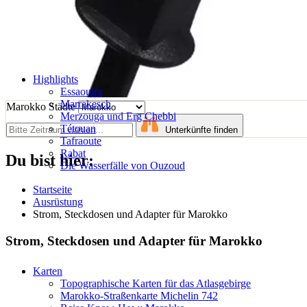
Highlights
Essaouira
Marrakesch
Marokko Städte
Merzouga und Erg Chebbi
Tétouan
Unterkünfte finden
Tafraoute
Rabat
Du bist hier:
Die Wasserfälle von Ouzoud
Startseite
Ausrüstung
Strom, Steckdosen und Adapter für Marokko
Strom, Steckdosen und Adapter für Marokko
Karten
Topographische Karten für das Atlasgebirge
Marokko-Straßenkarte Michelin 742