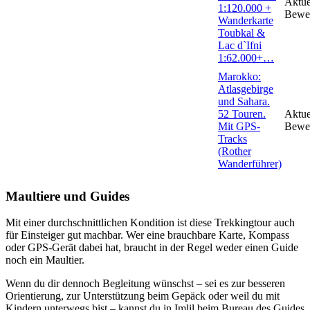
Aktue
1:120.000 +
Bewe
Wanderkarte
Toubkal &
Lac d`Ifni
1:62.000+…
Marokko:
Atlasgebirge
und Sahara.
52 Touren.
Aktue
Mit GPS-
Bewe
Tracks
(Rother
Wanderführer)
Maultiere und Guides
Mit einer durchschnittlichen Kondition ist diese Trekkingtour auch
für Einsteiger gut machbar. Wer eine brauchbare Karte, Kompass
oder GPS-Gerät dabei hat, braucht in der Regel weder einen Guide
noch ein Maultier.
Wenn du dir dennoch Begleitung wünschst – sei es zur besseren
Orientierung, zur Unterstützung beim Gepäck oder weil du mit
Kindern unterwegs bist – kannst du in Imlil beim Bureau des Guides