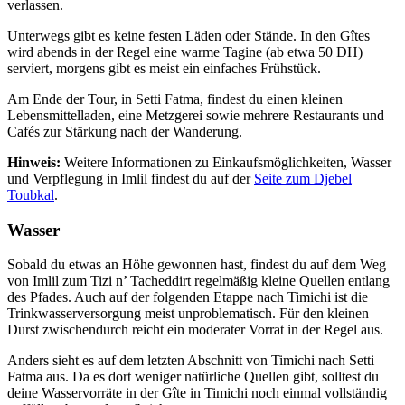
verlassen.
Unterwegs gibt es keine festen Läden oder Stände. In den Gîtes
wird abends in der Regel eine warme Tagine (ab etwa 50 DH)
serviert, morgens gibt es meist ein einfaches Frühstück.
Am Ende der Tour, in Setti Fatma, findest du einen kleinen
Lebensmittelladen, eine Metzgerei sowie mehrere Restaurants und
Cafés zur Stärkung nach der Wanderung.
Hinweis:
Weitere Informationen zu Einkaufsmöglichkeiten, Wasser
und Verpflegung in Imlil findest du auf der
Seite zum Djebel
Toubkal
.
Wasser
Sobald du etwas an Höhe gewonnen hast, findest du auf dem Weg
von Imlil zum Tizi n’ Tacheddirt regelmäßig kleine Quellen entlang
des Pfades. Auch auf der folgenden Etappe nach Timichi ist die
Trinkwasserversorgung meist unproblematisch. Für den kleinen
Durst zwischendurch reicht ein moderater Vorrat in der Regel aus.
Anders sieht es auf dem letzten Abschnitt von Timichi nach Setti
Fatma aus. Da es dort weniger natürliche Quellen gibt, solltest du
deine Wasservorräte in der Gîte in Timichi noch einmal vollständig