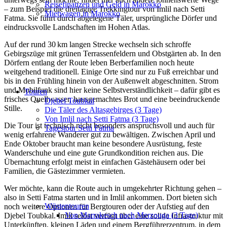
Reisefinanzen und Geld in Marokko
– zum Beispiel die dreitägige Trekkingtour von Imlil nach Setti
Mietwagen in Marokko
Fatma. Sie führt durch abgelegene Täler, ursprüngliche Dörfer und
eindrucksvolle Landschaften im Hohen Atlas.
Auf der rund 30 km langen Strecke wechseln sich schroffe
Gebirgszüge mit grünen Terrassenfeldern und Obstgärten ab. In den
Dörfern entlang der Route leben Berberfamilien noch heute
weitgehend traditionell. Einige Orte sind nur zu Fuß erreichbar und
bis in den Frühling hinein von der Außenwelt abgeschnitten. Strom
und Mobilfunk sind hier keine Selbstverständlichkeit – dafür gibt es
Touren
frisches Quellwasser, hausgemachtes Brot und eine beeindruckende
Djebel Toubkal
Stille.
Die Täler des Altasgebirges (3 Tage)
Von Imlil nach Setti Fatma (3 Tage)
Die Tour ist technisch nicht besonders anspruchsvoll und auch für
Tagestour Setti Fatma
wenig erfahrene Wanderer gut zu bewältigen. Zwischen April und
Ende Oktober braucht man keine besondere Ausrüstung, feste
Wanderschuhe und eine gute Grundkondition reichen aus. Die
Übernachtung erfolgt meist in einfachen Gästehäusern oder bei
Familien, die Gästezimmer vermieten.
Wer möchte, kann die Route auch in umgekehrter Richtung gehen –
also in Setti Fatma starten und in Imlil ankommen. Dort bieten sich
Wüstentouren
noch weitere Optionen für Bergtouren oder der Aufstieg auf den
Von Marrakesch nach Merzouga (3 Tage)
Djebel Toubkal. Imlil selbst verfügt über eine solide Infrastruktur mit
Unterkünften, kleinen Läden und einem Bergführerzentrum, in dem