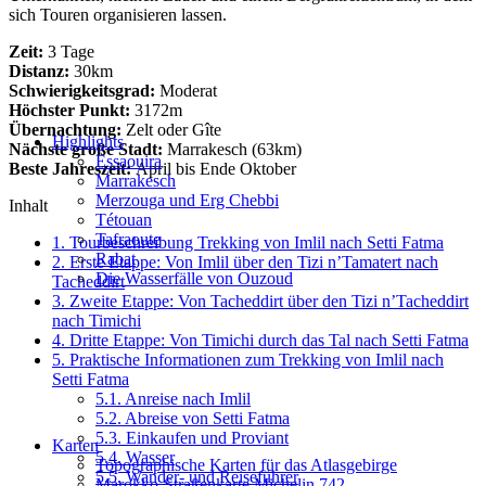
sich Touren organisieren lassen.
Zeit:
3 Tage
Distanz:
30km
Schwierigkeitsgrad:
Moderat
Höchster Punkt:
3172m
Übernachtung:
Zelt oder Gîte
Highlights
Nächste große Stadt:
Marrakesch (63km)
Essaouira
Beste Jahreszeit:
April bis Ende Oktober
Marrakesch
Merzouga und Erg Chebbi
Inhalt
Tétouan
Tafraoute
1.
Tourbeschreibung Trekking von Imlil nach Setti Fatma
Rabat
2.
Erste Etappe: Von Imlil über den Tizi n’Tamatert nach
Die Wasserfälle von Ouzoud
Tacheddirt
3.
Zweite Etappe: Von Tacheddirt über den Tizi n’Tacheddirt
nach Timichi
4.
Dritte Etappe: Von Timichi durch das Tal nach Setti Fatma
5.
Praktische Informationen zum Trekking von Imlil nach
Setti Fatma
5.1.
Anreise nach Imlil
5.2.
Abreise von Setti Fatma
5.3.
Einkaufen und Proviant
Karten
5.4.
Wasser
Topographische Karten für das Atlasgebirge
5.5.
Wander- und Reiseführer
Marokko-Straßenkarte Michelin 742