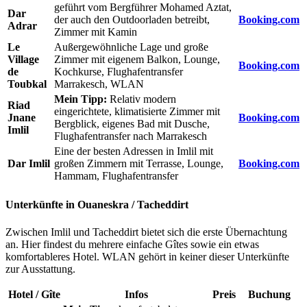
geführt vom Bergführer Mohamed Aztat,
Dar
der auch den Outdoorladen betreibt,
Booking.com
Adrar
Zimmer mit Kamin
Le
Außergewöhnliche Lage und große
Village
Zimmer mit eigenem Balkon, Lounge,
Booking.com
de
Kochkurse, Flughafentransfer
Toubkal
Marrakesch, WLAN
Mein Tipp:
Relativ modern
Riad
eingerichtete, klimatisierte Zimmer mit
Jnane
Booking.com
Bergblick, eigenes Bad mit Dusche,
Imlil
Flughafentransfer nach Marrakesch
Eine der besten Adressen in Imlil mit
Dar Imlil
großen Zimmern mit Terrasse, Lounge,
Booking.com
Hammam, Flughafentransfer
Unterkünfte in Ouaneskra / Tacheddirt
Zwischen Imlil und Tacheddirt bietet sich die erste Übernachtung
an. Hier findest du mehrere einfache Gîtes sowie ein etwas
komfortableres Hotel. WLAN gehört in keiner dieser Unterkünfte
zur Ausstattung.
Hotel / Gîte
Infos
Preis
Buchung