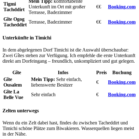
Mein Tipp:
komfortabelste
Tigmi
Unterkunft im Ort mit großer
€€
Booking.com
Tachddirt
Terrasse, Badezimmer
Gîte Ogog
Terrasse, Badezimmer
€€
Booking.com
Tacheddirt
Unterkünfte in Timichi
In dem abgelegenen Dorf Timichi ist die Auswahl überschaubar:
Zwei Gîtes stehen zur Verfügung. Ich empfehle die erste Unterkunft
direkt am Dorfeingang – freundlich, unkompliziert und gut gelegen.
Gîte
Infos
Preis
Buchung
Gîte
Mein Tipp:
Sehr einfach,
€
Booking.com
Ousalem
liebenswerte Besitzer
Gîte La
Sehr einfach
€
Booking.com
Belle Vue
Zelten unterwegs
Wenn du ein Zelt dabei hast, findes du zwischen Tacheddirt und
Timichi schöne Plätze zum Biwakieren. Wasserquellen liegen meist
in der Nähe.