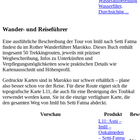
Wasseraufbereitung
Wasserfilter,
Durchsichtig,...
Wander- und Reiseführer
Eine ausführliche Beschreibung der Tour von Imlil nach Setti Fatma
findest du im Rother Wanderführer Marokko. Dieses Buch enthält
insgesamt 50 Trekkingrouten, jeweils mit präziser
Wegbeschreibung, Infos zu Unterkünften und
Verpflegungsmöglichkeiten sowie praktischen Details wie
Kartenausschnitt und Höhenprofil.
Gedruckte Karten sind in Marokko nur schwer erhältlich – plane
also besser schon vor der Reise. Für diese Route eignet sich die
topografische Karte L11, die auch für eine Besteigung des Toubkal
verwendet werden kann. Sie ist die einzige verfügbare Karte, die
den gesamten Weg von Imlil bis Setti Fatma abdeckt.
Vorschau
Produkt
Bew
L11: Asni –
Imlil –
Oukaïmeden
– Setti-Fatma