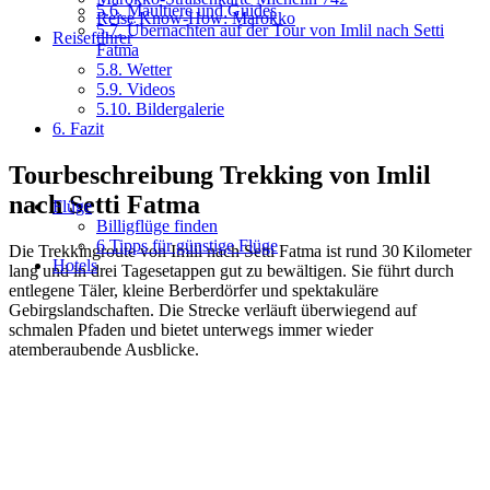
5.6.
Maultiere und Guides
Reise Know-How: Marokko
5.7.
Übernachten auf der Tour von Imlil nach Setti
Reiseführer
Fatma
5.8.
Wetter
5.9.
Videos
5.10.
Bildergalerie
6.
Fazit
Tourbeschreibung Trekking von Imlil
nach Setti Fatma
Flüge
Billigflüge finden
6 Tipps für günstige Flüge
Die Trekkingroute von Imlil nach Setti Fatma ist rund 30 Kilometer
Hotels
lang und in drei Tagesetappen gut zu bewältigen. Sie führt durch
entlegene Täler, kleine Berberdörfer und spektakuläre
Gebirgslandschaften. Die Strecke verläuft überwiegend auf
schmalen Pfaden und bietet unterwegs immer wieder
atemberaubende Ausblicke.