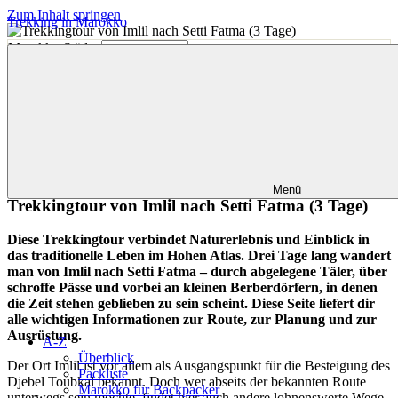
Zum Inhalt springen
Trekking in Marokko
Marokko Städte
Größtes
Unterkünfte finden
deutschsprachiges
Reiseblog
Du bist hier:
mit
Tipps
für
Startseite
den
Trekkingtour von Imlil nach Setti Fatma (3 Tage)
gelungenen
Menü
Marokkourlaub.
Trekkingtour von Imlil nach Setti Fatma (3 Tage)
Diese Trekkingtour verbindet Naturerlebnis und Einblick in
das traditionelle Leben im Hohen Atlas. Drei Tage lang wandert
man von Imlil nach Setti Fatma – durch abgelegene Täler, über
schroffe Pässe und vorbei an kleinen Berberdörfern, in denen
die Zeit stehen geblieben zu sein scheint. Diese Seite liefert dir
alle wichtigen Informationen zur Route, zur Planung und zur
Ausrüstung.
A-Z
Überblick
Der Ort Imlil ist vor allem als Ausgangspunkt für die Besteigung des
Packliste
Djebel Toubkal bekannt. Doch wer abseits der bekannten Route
Marokko für Backpacker
unterwegs sein möchte, findet hier auch andere lohnenswerte Wege