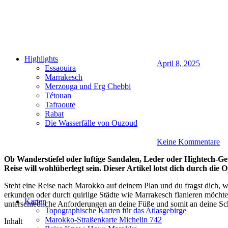
Highlights
April 8, 2025
Essaouira
Marrakesch
Merzouga und Erg Chebbi
Tétouan
Tafraoute
Rabat
Die Wasserfälle von Ouzoud
Keine Kommentare
Ob Wanderstiefel oder luftige Sandalen, Leder oder Hightech-Ge
Reise will wohlüberlegt sein. Dieser Artikel lotst dich durch die O
Steht eine Reise nach Marokko auf deinem Plan und du fragst dich, w
erkunden oder durch quirlige Städte wie Marrakesch flanieren möcht
Karten
unterschiedliche Anforderungen an deine Füße und somit an deine Sc
Topographische Karten für das Atlasgebirge
Marokko-Straßenkarte Michelin 742
Inhalt