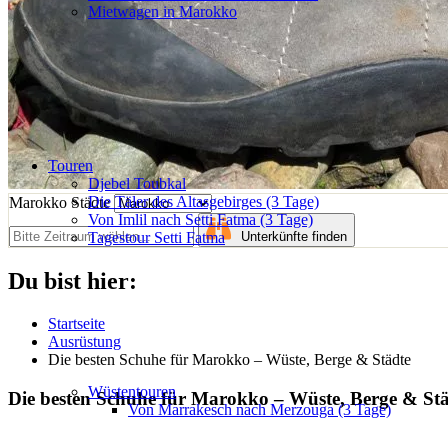
Mietwagen in Marokko
Touren
Djebel Toubkal
Die Täler des Altasgebirges (3 Tage)
Marokko Städte
Von Imlil nach Setti Fatma (3 Tage)
Tagestour Setti Fatma
Unterkünfte finden
Du bist hier:
Startseite
Ausrüstung
Die besten Schuhe für Marokko – Wüste, Berge & Städte
Wüstentouren
Die besten Schuhe für Marokko – Wüste, Berge & St
Von Marrakesch nach Merzouga (3 Tage)