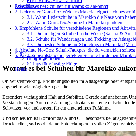
Reise Know-How: Marokko
Reiseführer
1.
Worauf es bei Schuhen für Marokko ankommt
2.
Leder oder Gore-Tex: Welches Material eignet sich besser f
2.1.
Wann Lederschuhe in Marokko die Nase vorn habe
2.2.
Wann Gore-Tex-Schuhe in Marokko punkten
3.
Empfohlene Schuhe für verschiedene Regionen und Aktivitä
3.1.
Die richtigen Schuhe für die Wüste (Sahara & Antiat
3.2.
Schuhe für Wanderungen und Trekking im Atlasgebi
3.3.
Die besten Schuhe für Städtetrips in Marokko (Mar
4.
Absolute No-Gos: Schuh-Fauxpas, die du vermeiden solltest
Flüge
5.
Fazit: So wählst du die perfekten Schuhe für deinen Marokk
Billigflüge finden
6 Tipps für günstige Flüge
Worauf es bei Schuhen für Marokko ank
Hotels
Ob Wüstentrekking, Erkundungstouren im Atlasgebirge oder entspannt
angenehm wie möglich zu gestalten.
Besonders wichtig sind Halt und Stabilität. Gerade auf unebenem Unt
Verstauchungen. Auch die Atmungsaktivität spielt eine entscheidend
Schwitzen vor und sorgen für ein angenehmes Fußklima.
Und schließlich ist Komfort das A und O – besonders bei ausgedehnt
Druckstellen, sodass du deine Entdeckungen in vollen Zügen genieße