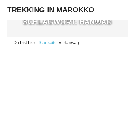
Zum
TREKKING IN MAROKKO
Inhalt
Menü
springen
Größtes
SCHLAGWORT:
HANWAG
deutschsprachiges
Reiseblog
mit
Du bist hier:
Startseite
Hanwag
Tipps
für
den
gelungenen
Marokkourlaub.