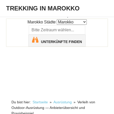
Zum
TREKKING IN MAROKKO
Inhalt
springen
Größtes
deutschsprachiges
Marokko Städte
Reiseblog
mit
Tipps
UNTERKÜNFTE FINDEN
für
den
gelungenen
Marokkourlaub.
Du bist hier:
Startseite
Ausrüstung
Verleih von
Outdoor-Ausrüstung — Anbieterübersicht und
Praxisbeispiel