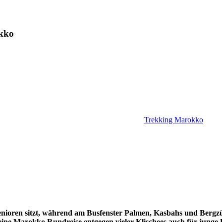
okko
Trekking Marokko
oren sitzt, während am Busfenster Palmen, Kasbahs und Bergzüge
eine Marokko Rundreise entgegen vieler Klischees auch für junge L