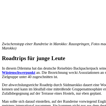
Zwischenstopp einer Rundreise in Marokko: Rausspringen, Fotos ma
Marokko)
Roadtrips für junge Leute
In diesem Dilemma hat das deutsche Reisebüro Backpackerpack seine
Wüstenschwerpunkt
an. Die Bezeichnung weckt Assoziationen an sc
Zielgruppe unter 40 zugeschnitten ist.
Der abwechslungsreiche Roadtrip durch Südmarokko dauert eine Woche.
kennen und kann im Idealfall eine mitreißende Gruppenatmosphäre erl
Zufallsbegegnung auf der Terrasse eines Hostels, nur eben geplant.
Man sollte sich darauf einstellen, auf der Rundreise vorwiegend Engli
meistens international zusammen. Sie kommen nicht nur aus dem deu