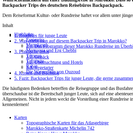
Backpacker Trips des deutschen Reisebüros Backpackpack.
Dem Reiseformat Kultur- oder Rundreise haftet vor allem unter jüngeren
Inhalt
Highlights
1.
Roadtrips für junge Leute
Essaouira
2.
Was erlebt man auf diesem Backpacker Trip in Marokko?
Marrakesch
2.1.
Das Programm dieser Marokko Rundreise im Überbl
Merzouga und Erg Chebbi
3.
Praktische Infos
Tétouan
3.1.
Gepäck
Tafraoute
3.2.
Übernachtung und Hotels
Rabat
3.3.
Vegetarier
Die Wasserfälle von Ouzoud
4.
Kosten und Buchung
5.
Fazit: Backpacker Trips für junge Leute, die gerne zusammen
Die häufigsten Bedenken betreffen die Reisegruppe und das Busfahren
überschaubar ist die Bereitschaft junger Leute, sich auf eine abente
Allgemeinen. Nicht in jedem weckt die Vorstellung einer Rundreise
kennenlernen!
Karten
Topographische Karten für das Atlasgebirge
Marokko-Straßenkarte Michelin 742