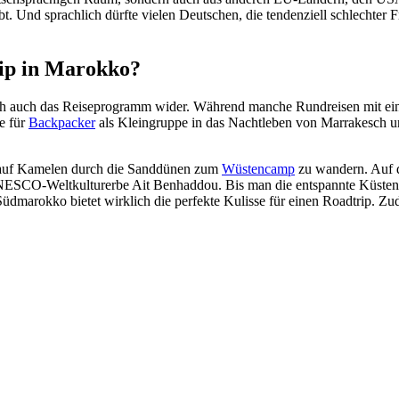
. Und sprachlich dürfte vielen Deutschen, die tendenziell schlechter F
rip in Marokko?
ürlich auch das Reiseprogramm wider. Während manche Rundreisen mit 
e für
Backpacker
als Kleingruppe in das Nachtleben von Marrakesch und
t auf Kamelen durch die Sanddünen zum
Wüstencamp
zu wandern. Auf d
 UNESCO-Weltkulturerbe Ait Benhaddou. Bis man die entspannte Küsten
Südmarokko bietet wirklich die perfekte Kulisse für einen Roadtrip. Z