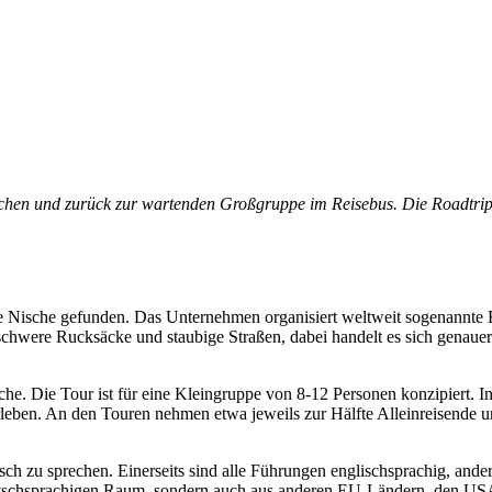
chen und zurück zur wartenden Großgruppe im Reisebus. Die Roadtrips
 Nische gefunden. Das Unternehmen organisiert weltweit sogenannte 
hwere Rucksäcke und staubige Straßen, dabei handelt es sich genauer 
 Die Tour ist für eine Kleingruppe von 8-12 Personen konzipiert. In 
eben. An den Touren nehmen etwa jeweils zur Hälfte Alleinreisende un
sch zu sprechen. Einerseits sind alle Führungen englischsprachig, ande
tschsprachigen Raum, sondern auch aus anderen EU-Ländern, den USA, K