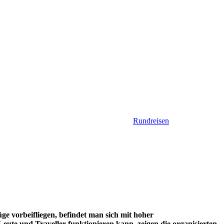
Rundreisen
 vorbeifliegen, befindet man sich mit hoher
eute und Traveller funktionieren kann, zeigen die organisierten