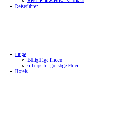
Reise Know-How: Marokko
Reiseführer
Flüge
Billigflüge finden
6 Tipps für günstige Flüge
Hotels