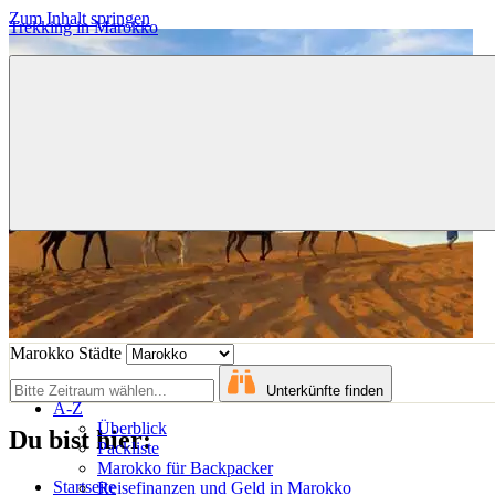
Zum Inhalt springen
Trekking in Marokko
Größtes
deutschsprachiges
Reiseblog
mit
Tipps
für
den
gelungenen
Marokkourlaub.
Marokko Städte
Unterkünfte finden
A-Z
Überblick
Du bist hier:
Packliste
Marokko für Backpacker
Startseite
Reisefinanzen und Geld in Marokko