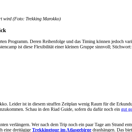
 wird (Foto: Trekking Marokko)
ick
ten Programm. Deren Reihenfolge und das Timing können jedoch variier
ncamp ist diese Flexibilität einer kleinen Gruppe sinnvoll; Stichwort
kko. Leider ist in diesem straffen Zeitplan wenig Raum für die Erku
 anzukommen. Schau in den Riad Guide, sofern du dafür noch ein
gut g
hinten verlängern. Wer nach dem Trip noch ein paar Tage am Strand ent
h eine dreitägige
Trekkingtour im Atlasgebirge
dranhängen. Das biete