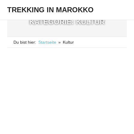
Zum
TREKKING IN MAROKKO
Inhalt
Menü
springen
Größtes
KATEGORIE:
KULTUR
deutschsprachiges
Reiseblog
mit
Du bist hier:
Startseite
Kultur
Tipps
für
den
gelungenen
Marokkourlaub.