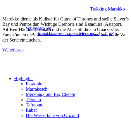
Trekking Marokko
Marokko diente als Kulisse für Game of Thrones und stellte Slaver’s
Bay und Pentos dar. Wichtige Drehorte sind Essaouira (Astapor),
Wüstentouren
Aït-Ben-Haddou (Yunkai) und die Atlas Studios in Ouarzazate.
Von Marrakesch nach Merzouga (3 Tage)
Fans können diese ikonischen Schauplätze besuchen und in die Welt
der Serie eintauchen.
Weiterlesen
Highlights
Essaouira
Marrakesch
Merzouga und Erg Chebbi
Tétouan
Tafraoute
Rabat
Die Wasserfälle von Ouzoud