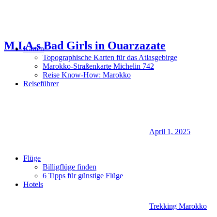
M.I.A.s Bad Girls in Ouarzazate
Karten
Topographische Karten für das Atlasgebirge
Marokko-Straßenkarte Michelin 742
Reise Know-How: Marokko
Reiseführer
April 1, 2025
Flüge
Billigflüge finden
6 Tipps für günstige Flüge
Hotels
Trekking Marokko