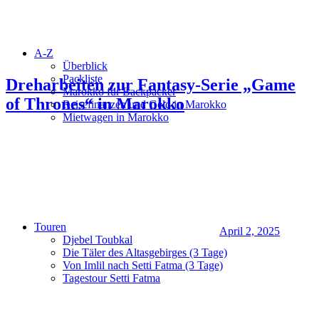
A-Z
Überblick
Packliste
Dreharbeiten zur Fantasy-Serie „Game
Marokko für Backpacker
of Thrones“ in Marokko
Reisefinanzen und Geld in Marokko
Mietwagen in Marokko
Touren
April 2, 2025
Djebel Toubkal
Die Täler des Altasgebirges (3 Tage)
Von Imlil nach Setti Fatma (3 Tage)
Tagestour Setti Fatma