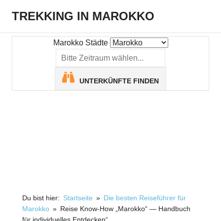
Zum
TREKKING IN MAROKKO
Inhalt
Menü
springen
Größtes
deutschsprachiges
Marokko Städte
Reiseblog
mit
Tipps
UNTERKÜNFTE FINDEN
für
den
gelungenen
Marokkourlaub.
Du bist hier:
Startseite
Die besten Reiseführer für
Marokko
Reise Know-How „Marokko“ — Handbuch
für individuelles Entdecken“