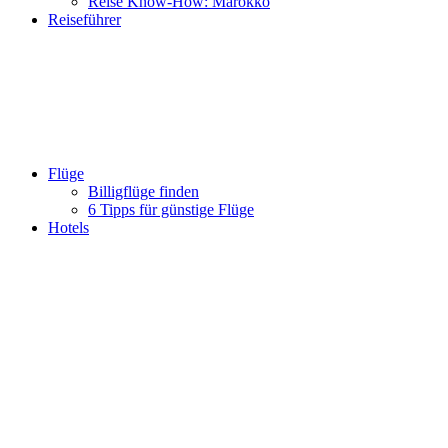
Reise Know-How: Marokko
Reiseführer
Flüge
Billigflüge finden
6 Tipps für günstige Flüge
Hotels