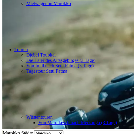
Mietwagen in Marokko
Touren
Djebel Toubkal
Die Täler des Altasgebirges (3 Tage)
Von Imlil nach Setti Fatma (3 Tage)
Tagestour Setti Fatma
Wüstentouren
Von Marrakesch nach Merzouga (3 Tage)
Marokko Städte