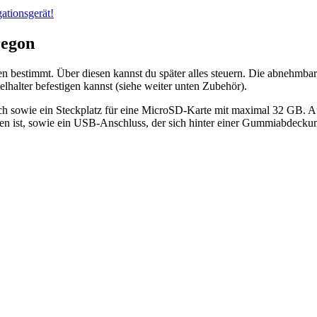
ationsgerät!
regon
estimmt. Über diesen kannst du später alles steuern. Die abnehmbare R
elhalter befestigen kannst (siehe weiter unten Zubehör).
ch sowie ein Steckplatz für eine MicroSD-Karte mit maximal 32 GB. Auf
ten ist, sowie ein USB-Anschluss, der sich hinter einer Gummiabdeckun