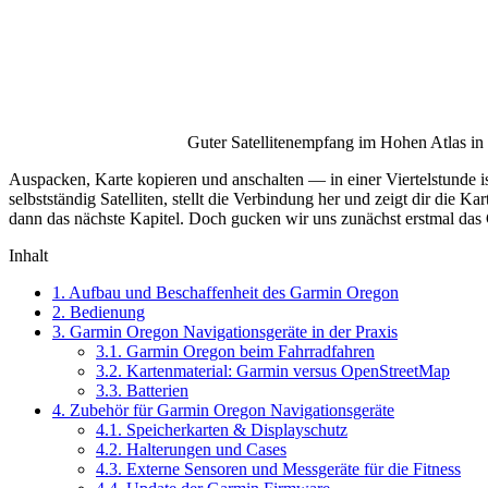
Guter Satellitenempfang im Hohen Atlas i
Auspacken, Karte kopieren und anschalten — in einer Viertelstunde is
selbstständig Satelliten, stellt die Verbindung her und zeigt dir di
dann das nächste Kapitel. Doch gucken wir uns zunächst erstmal das 
Inhalt
1.
Aufbau und Beschaffenheit des Garmin Oregon
2.
Bedienung
3.
Garmin Oregon Navigationsgeräte in der Praxis
3.1.
Garmin Oregon beim Fahrradfahren
3.2.
Kartenmaterial: Garmin versus OpenStreetMap
3.3.
Batterien
4.
Zubehör für Garmin Oregon Navigationsgeräte
4.1.
Speicherkarten & Displayschutz
4.2.
Halterungen und Cases
4.3.
Externe Sensoren und Messgeräte für die Fitness