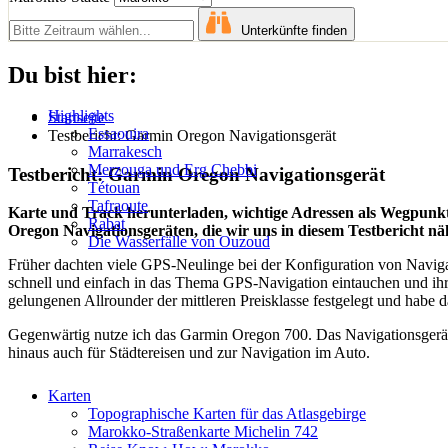
Unterkünfte finden
Du bist hier:
Highlights
Startseite
Essaouira
Testbericht: Garmin Oregon Navigationsgerät
Marrakesch
Merzouga und Erg Chebbi
Testbericht: Garmin Oregon Navigationsgerät
Tétouan
Tafraoute
Karte und Track herunterladen, wichtige Adressen als Wegpunkte
Rabat
Oregon Navigationsgeräten, die wir uns in diesem Testbericht n
Die Wasserfälle von Ouzoud
Früher dachten viele GPS-Neulinge bei der Konfiguration von Navig
schnell und einfach in das Thema GPS-Navigation eintauchen und ihr W
gelungenen Allrounder der mittleren Preisklasse festgelegt und habe
Gegenwärtig nutze ich das Garmin Oregon 700. Das Navigationsgerät 
hinaus auch für Städtereisen und zur Navigation im Auto.
Karten
Topographische Karten für das Atlasgebirge
Marokko-Straßenkarte Michelin 742