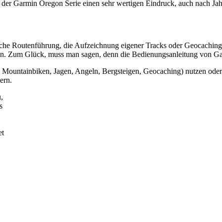
e der Garmin Oregon Serie einen sehr wertigen Eindruck, auch nach Jah
e Routenführung, die Aufzeichnung eigener Tracks oder Geocaching an 
nen. Zum Glück, muss man sagen, denn die Bedienungsanleitung von Garmi
, Mountainbiken, Jagen, Angeln, Bergsteigen, Geocaching) nutzen oder e
dern.
,
s
et