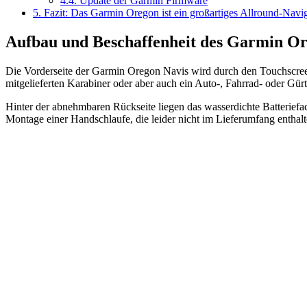
4.4.
Update der Garmin Firmware
5.
Fazit: Das Garmin Oregon ist ein großartiges Allround-Navig
Aufbau und Beschaffenheit des Garmin O
Die Vorderseite der Garmin Oregon Navis wird durch den Touchscreen b
mitgelieferten Karabiner oder aber auch ein Auto-, Fahrrad- oder Gürt
Hinter der abnehmbaren Rückseite liegen das wasserdichte Batteriefa
Montage einer Handschlaufe, die leider nicht im Lieferumfang enthal