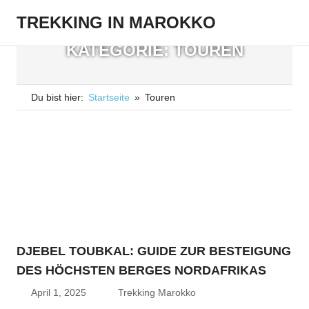
Zum
TREKKING IN MAROKKO
Inhalt
Menü
springen
Größtes
KATEGORIE:
TOUREN
deutschsprachiges
Reiseblog
mit
Du bist hier:
Startseite
Touren
Tipps
für
den
gelungenen
Marokkourlaub.
DJEBEL TOUBKAL: GUIDE ZUR BESTEIGUNG
DES HÖCHSTEN BERGES NORDAFRIKAS
April 1, 2025
Trekking Marokko